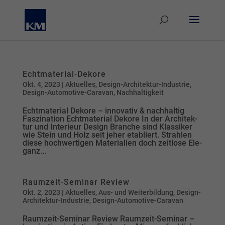
Echtmaterial-Dekore
Okt. 4, 2023
|
Aktuelles
,
Design-Architektur-Industrie
,
Design-Automotive-Caravan
,
Nachhaltigkeit
Echtmaterial Dekore – innovativ & nachhaltig
Faszination Echtmaterial Dekore In der Archi­tek­
tur und In­te­rieur De­sign Bran­che sind Klas­si­ker
wie Stein und Holz seit je­her eta­bliert. Strah­len
die­se hoch­wer­ti­gen Ma­te­ria­lien doch zeitlo­se Ele­
ganz...
Raumzeit-Seminar Review
Okt. 2, 2023
|
Aktuelles
,
Aus- und Weiterbildung
,
Design-
Architektur-Industrie
,
Design-Automotive-Caravan
Raumzeit-Seminar Review Raumzeit-Seminar –