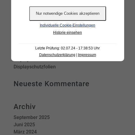
Neueste Beiträge
Individuelle Cookie-Einstellungen
Historie einsehen
Unsichtbare Mehrwerte
Redesign neu gedacht
Letzte Prüfung: 02.07.24 - 17:38:53 Uhr
Die neue Ära von Sichtschutz
Datenschutzerklärung
|
Impressum
Displayschutzfolien
Displayschutzfolien
Neueste Kommentare
Archiv
September 2025
Juni 2025
März 2024