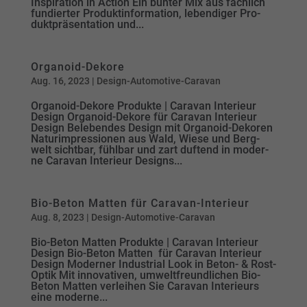
Inspiration in Action Ein bun­ter Mix aus fach­­lich
fun­­dier­­ter Pro­­dukt­­in­­for­­ma­­tion, le­­ben­­di­­ger Pro­­
dukt­­prä­­sen­­ta­­tion und...
Organoid-Dekore
Aug. 16, 2023
|
Design-Automotive-Caravan
Organoid-Dekore Produkte | Caravan Interieur
Design Organoid-Dekore für Caravan Interieur
Design Belebendes Design mit Organoid-Dekoren
Natur­im­pres­sio­nen aus Wald, Wie­se und Berg­
welt sicht­bar, fühl­bar und zart duf­tend in moder­
ne Caravan In­te­rieur Designs...
Bio-Beton Matten für Caravan-Interieur
Aug. 8, 2023
|
Design-Automotive-Caravan
Bio-Beton Matten Produkte | Caravan Interieur
Design Bio-Beton Matten für Caravan Interieur
Design Moderner Industrial Look in Beton- & Rost-
Optik Mit innovativen, um­welt­freund­li­chen Bio-
Be­ton Mat­ten ver­lei­hen Sie Caravan In­te­rieurs
eine moderne...