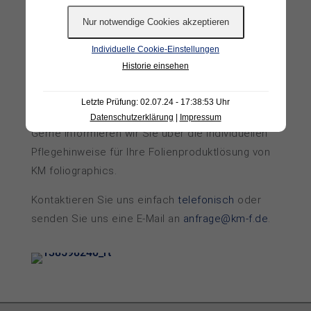
ter- und Tür­pro­fi­le re­gel­mä­ßig ent­spre­chend der
Her­stel­ler­an­ga­ben ge­rei­nigt wer­den um lang­fris­
tig schön und halt­bar zu blei­ben.
Individuelle Cookie-Einstellungen
Historie einsehen
Letzte Prüfung: 02.07.24 - 17:38:53 Uhr
UNSER KM-SUPPORT
Datenschutzerklärung
|
Impressum
Gerne informieren wir Sie über die individuellen
Pflegehinweise für Ihre Folienproduktlösung von
KM foliographics.
Kontaktieren Sie uns einfach
telefonisch
oder
senden Sie uns eine E-Mail an
anfrage@km-f.de
.