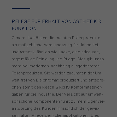
PFLEGE FÜR ERHALT VON ÄSTHETIK &
FUNKTION
Generell benötigen die meis­ten Fo­lien­pro­duk­te
als maß­geb­li­che Vor­aus­set­zung für Halt­bar­keit
und Äs­the­tik, ähn­lich wie La­cke, eine adä­qua­te,
re­gel­mä­ßi­ge Rei­ni­gung und Pfle­ge. Dies gilt um­so
mehr bei mo­der­nen, nach­hal­tig aus­ge­rich­te­ten
Fo­lien­pro­duk­ten. Sie wer­den zu­guns­ten der Um­
welt frei von Blei­chro­mat pro­du­ziert und ent­spre­
chen so­mit den Reach & RoHS Kon­for­mi­täts­vor­
ga­ben für die In­dus­trie. Der Ver­zicht auf um­welt­
schäd­li­che Kom­po­nen­ten führt zu mehr Eigen­ver­
ant­wor­tung des Kun­den hin­sicht­lich der ge­wis­
sen­haf­ten Pfle­ge der Fo­lien­ap­pli­ka­tio­nen. Dies