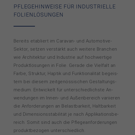
PFLEGEHINWEISE FÜR INDUSTRIELLE
FOLIEN­LÖSUNGEN
Bereits etabliert im Ca­ra­van- und Auto­mo­ti­ve-
Sektor, set­zen ver­stärkt auch wei­te­re Bran­chen
wie Ar­chi­tek­tur und In­dus­trie auf hoch­wer­ti­ge
Pro­dukt­lö­sun­gen in Fo­lie. Ge­ra­de die Viel­falt an
Far­be, Struk­tur, Hap­tik und Funk­tio­na­li­tät be­geis­
tern bei die­sem zeit­ge­nös­si­schen Ge­stal­tungs­
me­dium. Ent­wi­ckelt für un­ter­schied­lichs­te An­
wen­dun­gen im In­nen- und Au­ßen­be­reich va­ri­ie­ren
die An­­for­­de­­run­­gen an Be­­last­­bar­­keit, Halt­­bar­­keit
und Di­­men­­sions­­sta­­bi­­li­­tät je nach Ap­pli­ka­tions­be­
reich. So­mit sind auch die Pfle­ge­an­for­de­run­gen
pro­dukt­be­zo­gen un­ter­schied­lich.