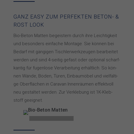
GANZ EASY ZUM PERFEKTEN BETON- &
ROST LOOK
Bio-Beton Mat­­ten be­­geis­­tern durch ih­­re Leich­­tig­­keit
und be­­son­­ders ein­­fa­che Mon­­ta­­ge. Sie kön­­nen bei
Be­­darf mit gän­­gi­­gen Tisch­­ler­­werk­­zeu­­gen be­­ar­bei­­tet
wer­­den und sind 4-sei­tig ge­fast oder op­tio­nal scharf­
kan­tig für fu­gen­lo­se Ver­ar­bei­tung er­hält­lich. So kön­
nen Wän­de, Bö­den, Tü­ren, Ein­bau­mö­bel und viel­fäl­ti­
ge Ober­flä­chen in Ca­ra­van In­nen­räu­men effekt­voll
neu gestal­tet wer­den. Zur Ver­kle­bung ist 1K-Kleb­
stoff ge­eig­net.