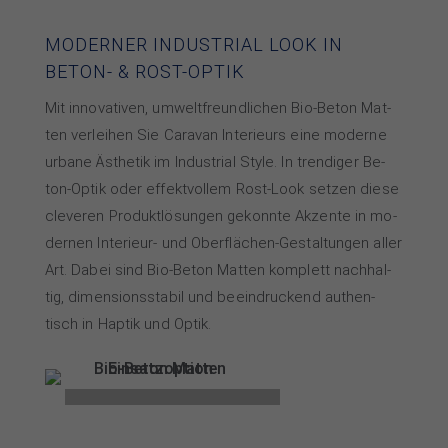
MODERNER INDUSTRIAL LOOK IN
BETON- & ROST-OPTIK
Mit innovativen, um­welt­freund­li­chen Bio-Be­ton Mat­
ten ver­lei­hen Sie Caravan In­te­rieurs eine moderne
ur­ba­ne Äs­the­tik im In­dus­trial Style. In tren­di­ger Be­
ton-Op­tik oder ef­fekt­vol­lem Rost-­Look set­zen die­se
cle­ve­ren Pro­dukt­lö­sun­gen ge­konn­te Ak­zen­te in mo­
der­nen Interieur- und Ober­flä­chen-Ge­stal­tun­gen al­ler
Art. Da­bei sind Bio-Be­ton Mat­ten kom­plett nach­hal­
tig, di­mensions­sta­bil und be­ein­dru­ckend au­then­
tisch in Hap­tik und Op­tik.