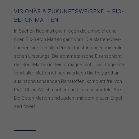
VISIONÄR & ZUKUNFTS­WEISEND – BIO-
BETON MATTEN
In Sachen Nach­hal­tig­keit lie­gen die um­welt­freund­li­
chen Bio-Be­ton Mat­ten ganz vorn. Die Mat­ten-Ober­­
flä­­chen sind bei al­len Pro­dukt­aus­füh­run­gen mi­­ne­­ra­­li­­
schen Ur­­sprungs. Die echt­me­tal­li­sche Eisen­schi­cht
der Rost-Mat­ten ist leicht mag­ne­tisch. Das Trä­ger­ma­
te­rial aller Mat­ten ist hoch­wer­ti­ges Bio-Poly­ure­than
aus nach­wach­sen­den Roh­stof­fen, kom­plett frei von
PVC, Chlor, Weich­ma­chern und Lö­sungs­mit­teln. Alle
Bio-Be­ton Mat­ten sind zu­dem mit dem blau­en En­gel
zer­ti­fi­ziert.