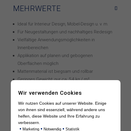
MEHRWERTE
Ideal für Interieur Design, Möbel-Design u. v. m.
Für Neugestaltungen und nachhaltiges Redesign
Vielfältige Anwendungsmöglichkeiten in
Innenbereichen
Applikation auf planen und gebogenen
Oberflächen möglich
Mattenmaterial ist biegsam und rollbar
Geringes Gewicht: nur ca. 5,4 kg / m²
In verschiedenen Produktausführungen erhältlich
Wir verwenden Cookies
(Beton, Rost)
Dimensionsstabil: formstabil auch bei
Wir nutzen Cookies auf unserer Website. Einige
von ihnen sind essenziell, während andere uns
schwankenden Temperaturen
helfen, diese Website und Ihre Erfahrung zu
Authetische Oberflächen-Optik und Haptik
verbessern.
Völlig geruchsneutral
•
•
•
Marketing
Notwendig
Statistik