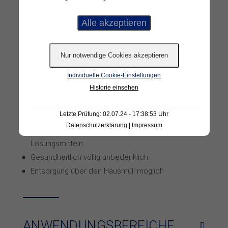
Einfach zu verarbeiten
Pflegeleicht durch lackierte Oberfläche
Höhere Rutschhemmung für Böden möglich
B1 Brandschutz zertifiziert
Komplett nachhaltiges Produkt
Zertifiert mit dem blauen Engel
Individuelle Cookie-Einstellungen
Historie einsehen
Oberfläche aus mineralischen Stoffen
Bio-Polyurethanboden aus nachwachsenden
Letzte Prüfung: 02.07.24 - 17:38:53 Uhr
Rohstoffen
Datenschutzerklärung
|
Impressum
Frei von PVC, Chlor, Weichmachern und
Lösungsmitteln
Gesundheitlich völlig unbedenklich
Entsorgung über den Hausmüll möglich
ANWENDUNGS­BEREICHE