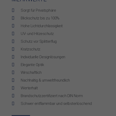

Sorgt für Privatsphäre

Blickschutz bis zu 100%

Hohe Lichtdurchlässigkeit

UV- und Hitzeschutz

Schutz vor Splitterflug

Kratzschutz

Individuelle De­­sign­­lö­­sun­­gen

Elegante Optik

Wirschaftlich

Nachhaltig & umwelt­­freund­­lich

Werterhalt

Brandschutzzertifiziert nach DIN Norm

Schwer entflammbar und selbsterlöschend