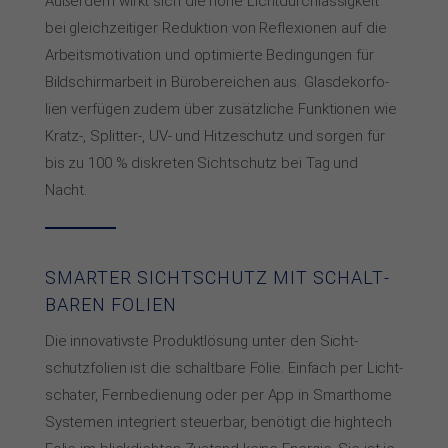
Außer­dem wirkt sich die ho­he Licht­durch­läs­sig­keit
bei gleich­zei­ti­ger Re­duk­tion von Re­fle­xio­nen auf die
Ar­beits­mo­ti­va­tion und op­ti­mier­te Be­din­gun­gen für
Bild­schirm­ar­beit in Bü­ro­be­rei­chen aus. Glas­de­kor­fo­
lien ver­fü­gen zu­dem über zu­sätz­li­che Funk­tio­nen wie
Kratz-, Split­ter-, UV- und Hit­ze­schutz und sor­gen für
bis zu 100 % dis­kre­ten Sicht­schutz bei Tag und
Nacht.
SMARTER SICHT­SCHUTZ MIT SCHALT­
BA­REN FO­LIEN
Die innovativste Pro­dukt­lö­sung unter den Sicht­
schutz­fo­lien ist die schalt­ba­re Fo­lie. Ein­fach per Licht­
scha­ter, Fern­be­die­nung oder per App in Smart­home
Sys­­te­men in­te­griert steu­er­bar, be­nö­tigt die high­tech