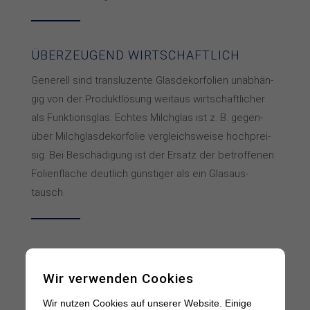
ÜBERZEUGEND WIRTSCHAFTLICH
Generell sind trans­lu­zen­te Glas­de­kor­fo­lien un­ab­hän­
gig von der Pro­dukt­lö­sung weit­aus wirt­schaft­li­cher
als Funk­tions­glas. Ech­tes Milch­glas ist z. B. ge­gen­
über Milch­glas­de­kor­fo­lie ver­gleichs­wei­se hoch­prei­
sig. Bei Be­schä­di­gung ist der Er­satz der be­trof­fe­nen
Fo­lien­flä­che deut­lich güns­ti­ger als ein Glas­aus­
tausch.
NACHHALTIGKEIT IM BLICK
Wir verwenden Cookies
Auch hinsichtlich Nach­hal­tig­keit kön­nen Glas­de­kor­fo­
lien punk­ten. Zum einen scho­nen sie bei Aus­tausch
Wir nutzen Cookies auf unserer Website. Einige