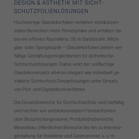
DESIGN & ÄSTHETIK MIT SICHT­
SCHUTZ­FOLIEN­LÖSUNGEN
Hochwertige Glas­de­kor­fo­lien ver­lei­hen ein­blick­sen­
sib­len Be­rei­chen mehr Pri­vat­sphä­re und er­hal­ten da­
bei ein of­fe­nes Raum­kli­ma. Ob in Sand­strahl-, Milch­
glas- oder Spie­gel­op­tik – Glas­de­kor­fo­lien bie­ten viel­
fäl­ti­ge Ge­stal­tungs­mög­lich­kei­ten für äs­the­ti­sche
Sicht­schutz­lö­sun­gen. Da­bei wirkt der voll­flä­chi­ge
Glas­de­kor­ein­satz eben­so ele­gant wie in­­di­­vi­duell ge­
stal­te­te Sicht­schutz-De­sign­lö­sun­gen un­ter Ein­satz
von Plot- und Di­gi­tal­druck­ver­fah­ren.
Die Einsatzbereiche für Sicht­schutz­fo­lie sind viel­fäl­tig
und rei­chen von ein­blick­sen­sib­len Fens­ter­fron­ten
über Be­spre­chungs­räu­me, Pro­duk­tions­be­rei­che,
Mes­se­bau, öf­fent­li­chen Be­rei­che bis hin zu In­te­rieur­
ge­stal­tung für Ho­tel­le­rie und Gas­tro­no­mie. u. v. m.