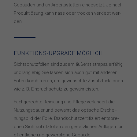
Ge­bäu­den und an Ar­beits­stät­ten ein­ge­setzt. Je nach
Pro­dukt­lö­sung kann nass oder tro­cken ver­klebt wer­
den.
FUNKTIONS-UPGRADE MÖGLICH
Sichtschutzfolien sind zu­dem äußerst stra­pa­zier­fä­hig
und lang­le­big. Sie las­sen sich auch gut mit an­de­ren
Fo­lien kom­bi­nie­ren, um ge­wünsch­te Zu­satz­funk­tio­nen
wie z. B. Ein­bruch­schutz zu ge­währ­leis­ten.
Fach­ge­rech­te Rei­ni­gung und Pfle­ge ver­län­gert die
Nut­zungs­dau­er und be­wahrt das op­ti­sche Er­schei­
nungs­bild der Fo­lie. Brand­schutz­zer­ti­fi­ziert ent­spre­
chen Sicht­schutz­fo­lien den ge­setz­li­chen Auf­la­gen für
öf­fent­li­che und ge­werb­li­che Ge­bäu­de.