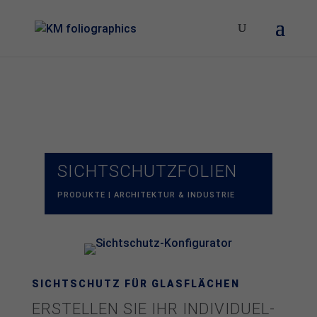
SICHT­­SCHUTZ­­­FOLIEN
PRODUKTE | ARCHITEKTUR & INDUSTRIE
SICHTSCHUTZ FÜR GLASFLÄCHEN
ERSTELLEN SIE IHR IN­DI­VI­DU­EL­