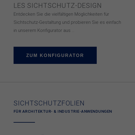
LES SICHT­SCHUTZ-DESIGN
Entdecken Sie die viel­fäl­ti­gen Mög­lich­kei­ten für
Sicht­­schutz-Ge­­stal­­tung und pro­bie­ren Sie es ein­fach
in un­se­rem Kon­fi­gu­ra­tor aus ...
ZUM KONFIGURATOR
SICHT­SCHUTZ­­FOLIEN
FÜR ARCHITEKTUR- & INDUSTRIE­-ANWENDUNGEN