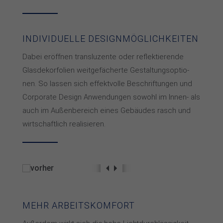
INDIVIDUELLE DESIGN­MÖG­LICH­KEITEN
Da­bei er­öff­nen trans­lu­zen­te oder re­flek­tie­ren­de
Glas­de­kor­fo­lien weit­ge­fä­cher­te Ge­stal­tungs­op­tio­
nen. So las­sen sich ef­fekt­vol­le Be­schrif­tun­gen und
Cor­po­ra­te De­sign An­wen­dun­gen so­wohl im In­nen- als
auch im Au­ßen­be­reich eines Ge­bäu­des rasch und
wirt­schaft­lich rea­li­sie­ren.
MEHR ARBEITS­KOMFORT