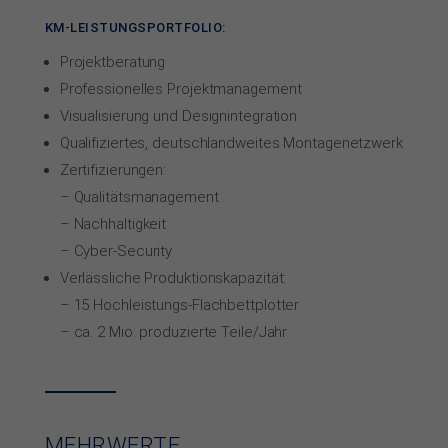
KM-LEISTUNGSPORTFOLIO:
Projektberatung
Professionelles Projekt­ma­na­ge­ment
Visualisierung und Design­inte­gra­tion
Qualifiziertes, deutsch­land­wei­tes Mon­tage­netz­werk
Zertifizierungen:
– Qualitäts­mana­ge­ment
– Nach­haltig­keit
– Cyber-Security
Verlässliche Pro­duktions­ka­pa­zi­tät:
– 15 Hoch­leis­tungs-Flach­bett­plot­ter
– ca. 2 Mio. pro­du­zier­te Teile/Jahr
MEHRWERTE