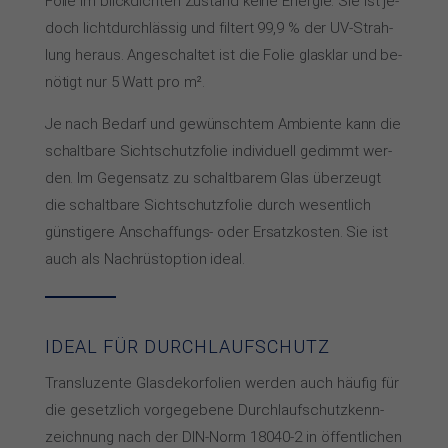
Fo­lie im blick­dich­ten Zu­stand kei­ne Ener­gie. Sie ist je­
doch licht­durch­läs­sig und fil­tert 99,9 % der UV-Strah­
lung he­raus. An­ge­schal­tet ist die Fo­lie glas­klar und be­
nö­tigt nur 5 Watt pro m².
Je nach Be­darf und ge­wünsch­tem Am­bien­te kann die
schalt­ba­re Sicht­schutz­fo­lie in­di­vi­du­ell ge­dimmt wer­
den. Im Ge­gen­satz zu schalt­ba­rem Glas über­zeugt
die schalt­ba­re Sicht­schutz­fo­lie durch we­sent­lich
güns­ti­ge­re An­schaf­fungs- oder Er­satz­kos­ten. Sie ist
auch als Nach­rüst­op­tion ideal.
IDEAL FÜR DURCH­­LAUF­SCHUTZ
Trans­lu­zen­te Glas­de­kor­fo­lien wer­den auch häu­fig für
die ge­setz­lich vor­ge­ge­be­ne Durch­lauf­schutz­kenn­
zeich­nung nach der DIN-Norm 18040-2 in öf­fent­li­chen