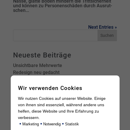
Nasse, glatte Bö­den min­dern die Tritt­si­cher­heit
und kön­nen zu Per­so­nen­schä­den durch Aus­rut­
schen...
Next Entries »
Neueste Beiträge
Unsichtbare Mehrwerte
Redesign neu gedacht
Die neue Ära von Sichtschutz
Displayschutzfolien
Wir verwenden Cookies
Displayschutzfolien
Wir nutzen Cookies auf unserer Website. Einige
von ihnen sind essenziell, während andere uns
Neueste Kommentare
helfen, diese Website und Ihre Erfahrung zu
verbessern.
•
•
•
Marketing
Notwendig
Statistik