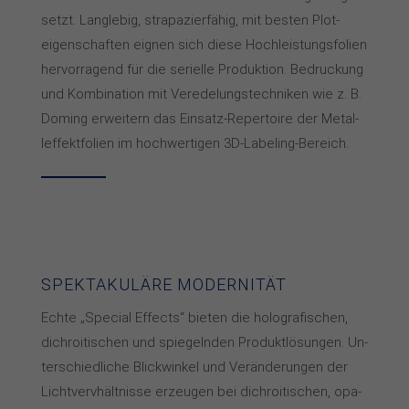
setzt. Lang­lebig, stra­pa­zier­fä­hig, mit bes­ten Plot­
eigen­schaf­ten eig­nen sich die­se Hoch­leis­tungs­fo­lien
her­vor­ra­gend für die se­riel­le Pro­duk­tion. Be­dru­ckung
und Kom­bi­na­tion mit Ver­ede­lungs­tech­nik­en wie z. B.
Do­ming er­wei­tern das Ein­satz-Re­per­toi­re der Me­tal­
lef­fekt­fo­lien im hoch­wer­ti­gen 3D-La­be­ling-Be­reich.
SPEKTAKULÄRE MODERNITÄT
Echte „Special Effects“ bie­ten die ho­lo­gra­fi­schen,
dich­roi­ti­schen und spie­geln­den Pro­dukt­lö­sun­gen. Un­
ter­schied­li­che Blick­win­kel und Ver­än­de­run­gen der
Licht­vervhält­nis­se er­zeu­gen bei dich­roi­ti­schen, opa­