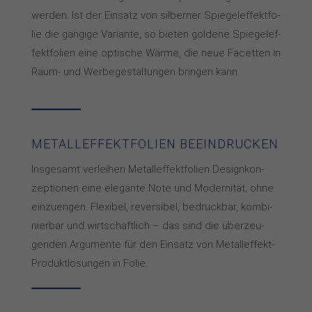
wer­den. Ist der Ein­satz von sil­ber­ner Spie­gel­ef­fekt­fo­
lie die gän­gi­ge Va­rian­te, so bie­ten gol­de­ne Spie­gel­ef­
fekt­fo­lien eine op­ti­sche Wär­me, die neue Fa­cet­ten in
Raum- und Wer­be­ge­stal­tun­gen brin­gen kann.
METALLEFFEKTFOLIEN BEEINDRUCKEN
Insgesamt ver­lei­hen Me­tall­ef­fekt­fo­lien De­sign­kon­
zep­tio­nen eine ele­gan­te No­te und Mo­der­ni­tät, oh­ne
ein­zu­en­gen. Fle­xi­bel, re­ver­si­bel, be­druck­bar, kom­bi­
nier­bar und wirt­schaft­lich – das sind die über­zeu­
gen­den Ar­gu­men­te für den Ein­satz von Me­tall­ef­fekt-
Pro­dukt­lö­sun­gen in Fo­lie.