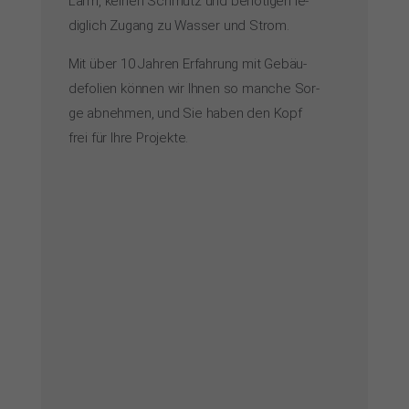
Lärm, kei­nen Schmutz und be­nö­ti­gen le­
dig­lich Zu­gang zu Was­ser und Strom.
Mit über 10 Jah­ren Er­fah­rung mit Ge­bäu­
de­fo­lien kön­nen wir Ih­nen so man­che Sor­
ge ab­neh­men, und Sie ha­ben den Kopf
frei für Ih­re Pro­jek­te.