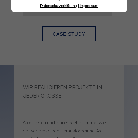
Datenschutzerklärung
|
Impressum
CASE STUDY
WIR REA­LI­SIE­REN PRO­JEK­TE IN
JEDER GRÖ­SSE
Archi­tek­ten und Pla­ner ste­hen im­mer wie­
der vor der­sel­ben He­raus­for­de­rung: Äs­