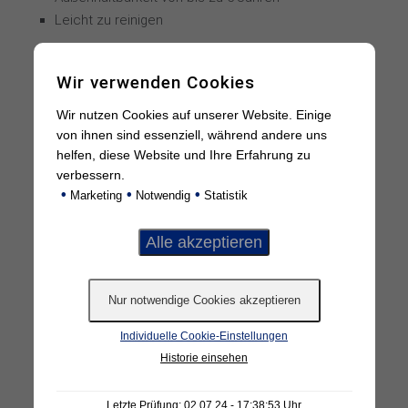
Leicht zu reinigen
Wir verwenden Cookies
ANWENDUNGS­
Wir nutzen Cookies auf unserer Website. Einige
von ihnen sind essenziell, während andere uns
BEREICHE
helfen, diese Website und Ihre Erfahrung zu
verbessern.
•
•
•
Auf glatten, ebenen Untergründen
Marketing
Notwendig
Statistik
Für Innen- und Außenverklebungen geeignet
Shops, Retail, Gastronomie, Kosmetikstudios,
Parfümerien
Schaufenster, Glasflächen, Glasfassaden
Visual Merchandising, Raumgestaltung,
Innenarchitektur
Individuelle Cookie-Einstellungen
Museen, Showrooms etc.
Historie einsehen
Letzte Prüfung: 02.07.24 - 17:38:53 Uhr