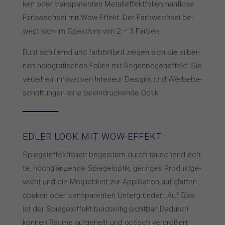
ken oder trans­pa­ren­ten Me­tall­ef­fekt­fo­lien naht­lo­se
Farb­wech­sel mit Wow-Ef­fekt. Der Farb­wech­sel be­
wegt sich im Spek­trum von 2 – 3 Far­ben.
Bunt schil­lernd und farb­bril­lant zei­gen sich die sil­ber­
nen ho­lo­gra­fi­schen Fo­lien mit Re­gen­bo­gen­ef­fekt. Sie
ver­lei­hen in­no­va­ti­ven In­te­rieur De­signs und Wer­be­be­
schrif­tun­gen eine be­ein­dru­cken­de Op­tik.
EDLER LOOK MIT WOW-EFFEKT
Spiegeleffekt­folien be­geis­tern durch täu­schend ech­
te, hoch­glän­zen­de Spie­gel­op­tik, ge­rin­ges Pro­dukt­ge­
wicht und die Mög­lich­keit zur Ap­pli­ka­tion auf glat­ten
opa­ken oder trans­pa­ren­ten Un­ter­grün­den. Auf Glas
ist der Spie­gel­ef­fekt beid­sei­tig sicht­bar. Da­durch
kön­nen Räu­me auf­ge­hellt und op­tisch ver­grö­ßert