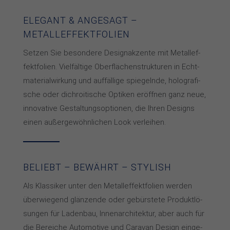
ELEGANT & ANGESAGT –
METALLEFFEKTFOLIEN
Setzen Sie besondere Design­ak­zen­te mit Me­tall­ef­
fekt­fo­lien. Viel­fäl­ti­ge Ober­flä­chen­struk­tu­ren in Echt­
ma­te­rial­wir­kung und auf­fäl­li­ge spie­geln­de, ho­lo­gra­fi­
sche oder dich­roi­ti­sche Op­ti­ken er­öff­nen ganz neue,
in­no­va­ti­ve Ge­stal­tungs­op­tio­nen, die Ih­ren De­signs
einen außer­ge­wöhn­li­chen Look ver­lei­hen.
BELIEBT – BEWÄHRT – STYLISH
Als Klassiker un­ter den Me­tall­ef­fekt­fo­lien wer­den
über­wie­gend glän­zen­de oder ge­bürs­te­te Pro­dukt­lö­
sun­gen für La­den­bau, In­nen­ar­chi­tek­tur, aber auch für
die Be­rei­che Auto­mo­ti­ve und Ca­ra­van De­sign ein­ge­