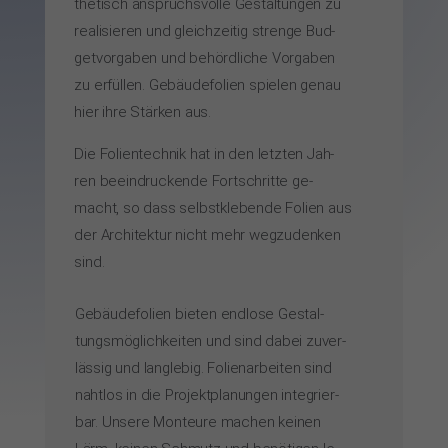
the­tisch an­spruchs­vol­le Ge­stal­tun­gen zu
rea­li­sie­ren und gleich­zei­tig stren­ge Bud­
get­vor­ga­ben und be­hörd­li­che Vor­ga­ben
zu er­fül­len. Ge­bäu­de­fo­lien spie­len ge­nau
hier ih­re Stär­ken aus.
Die Fo­lien­tech­nik hat in den letz­ten Jah­
ren be­ein­dru­cken­de Fort­schrit­te ge­
macht, so dass selbst­kle­ben­de Fo­lien aus
der Ar­chi­tek­tur nicht mehr weg­zu­den­ken
sind.
Gebäude­fo­lien bie­ten end­lo­se Ge­stal­
tungs­mög­lich­kei­ten und sind da­bei zu­ver­
läs­sig und lang­le­big. Fo­lien­ar­bei­ten sind
naht­los in die Pro­jekt­pla­nun­gen in­te­grier­
bar. Un­se­re Mon­teu­re ma­chen kei­nen